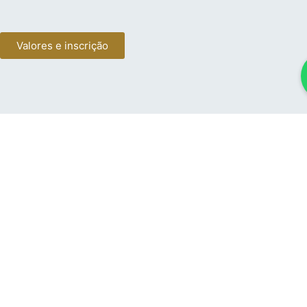
Valores e inscrição
André Koji Fukugauti
Investidor Anjo com mais de 20 anos de experiência na empresa,
com atuação em inovação e projetos globais.
Elisa Carvalho
Aua como Business Partner de empresas do Porto Digital e é
investidora anjo, além de conselheira certificada e apoiadora de
iniciativas de impacto.
Fabio Ginzel