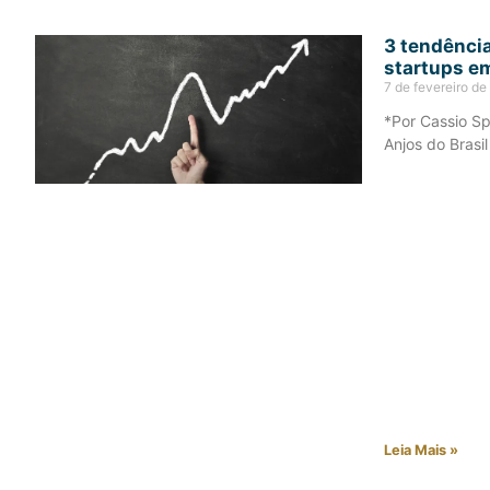
3 tendênci
startups e
7 de fevereiro d
*Por Cassio Sp
Anjos do Brasil
Leia Mais »