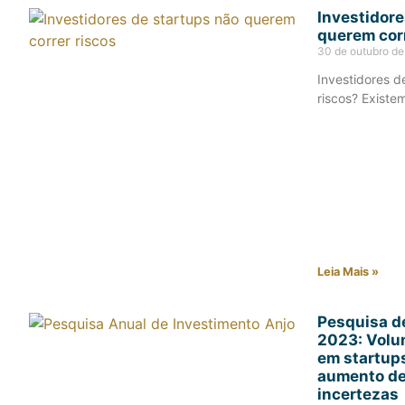
Investidore
querem corr
30 de outubro d
Investidores d
riscos? Existe
Leia Mais »
Pesquisa d
2023: Volu
em startup
aumento de 
incertezas