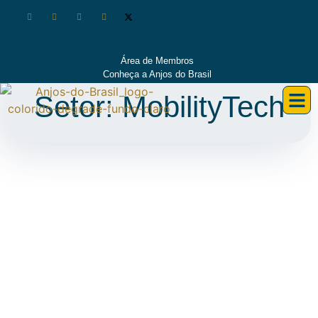
Área de Membros
Conheça a Anjos do Brasil
Setor: MobilityTech