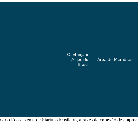
Conheça a
Anjos do
Área de Membros
Brasil
o Ecossistema de Startups brasileiro, através da conexão de empreend
Home
Sobre Nós
Eventos