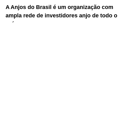
A Anjos do Brasil é um organização com
ampla rede de investidores anjo de todo o
país.
Isso significa que sua startup terá a
oportunidade de receber investimentos de
pessoas que não estariam acessíveis de outra
forma.
Além disso, oferecemos um leque de atividades
e programas para ajudar na sua jornada:
Clube de Empreendedores
Formação para empreendedores em busca do
primeiro investimento
Mentorias pró-bono
Formações EAD
Ebooks gratuitos