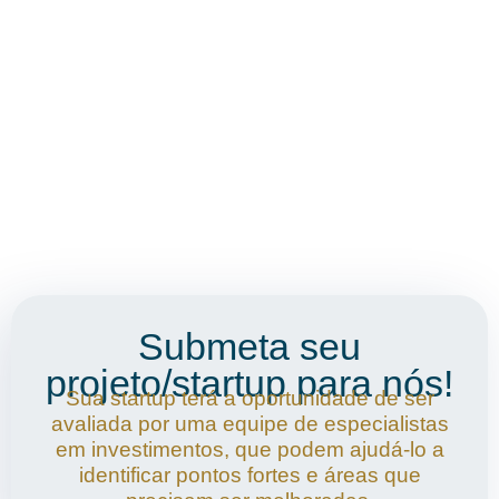
Submeta seu
projeto/startup para nós!
Sua startup terá a oportunidade de ser
avaliada por uma equipe de especialistas
em investimentos, que podem ajudá-lo a
identificar pontos fortes e áreas que